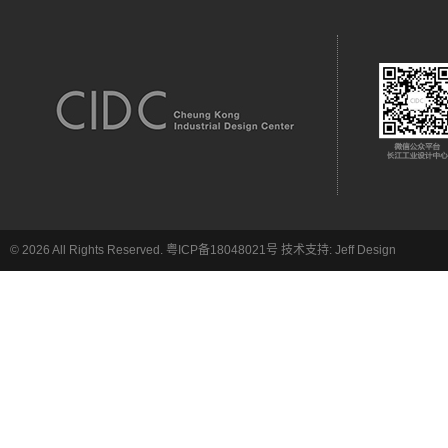
© 2026 All Rights Reserved.
粤ICP备18048021号
技术支持:
Jeff Design