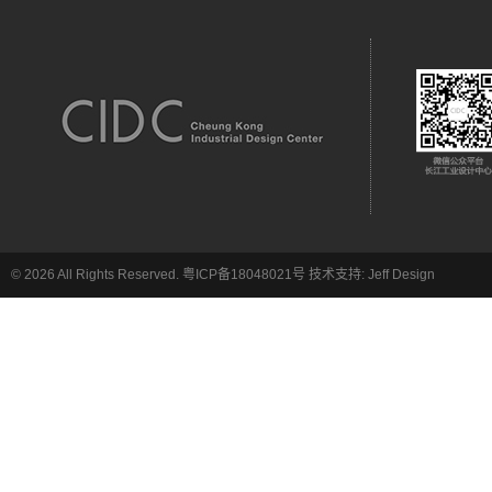
© 2026 All Rights Reserved.
粤ICP备18048021号
技术支持:
Jeff Design