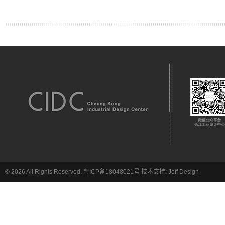
© 2026 All Rights Reserved.
粤ICP备18048021号
技术支持:
Jeff Design