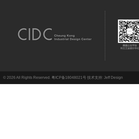
© 2026 All Rights Reserved.
粤ICP备18048021号
技术支持:
Jeff Design